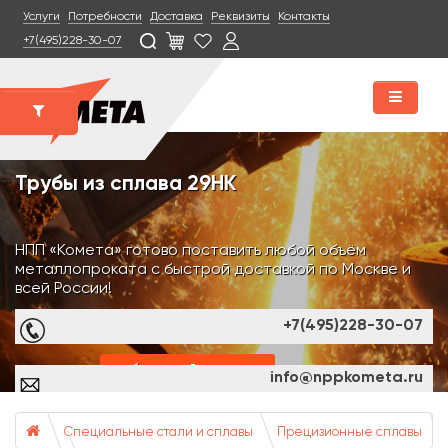
Услуги
Потребности
Доставка
Реквизиты
Контакты
+7(495)228-30-07
Трубы из сплава 29НК
НПП «Комета» готово поставить любой объём
металлопроката с быстрой доставкой по Москве и
всей России!
+7(495)228-30-07
обратный звонок
info@nppkometa.ru
Специальные стали и сплавы
Прецизионные сплавы